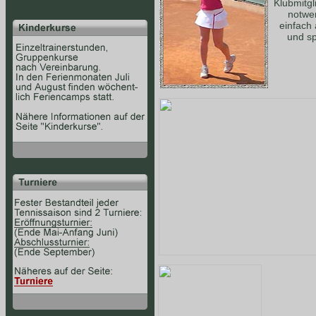
Klubmitgl
notwe
einfach
und sp