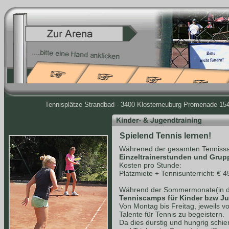
Tennisplätze Strandbad - 3400 Klosterneuburg Promenade 154 
Spielend Tennis lernen!
Währened der gesamten Tennissa
Einzeltrainerstunden und Grup
Kosten pro Stunde:
Platzmiete + Tennisunterricht: € 4
Während der Sommermonate(in de
Tenniscamps für Kinder bzw J
Von Montag bis Freitag, jeweils v
Talente für Tennis zu begeistern.
Da dies durstig und hungrig schie