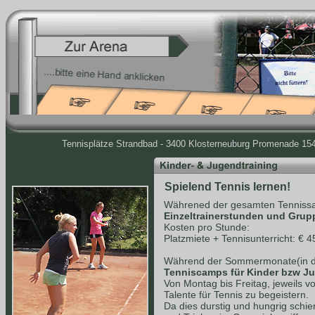
Tennisplätze Strandbad - 3400 Klosterneuburg Promenade 154 
Spielend Tennis lernen!
Währened der gesamten Tennissa
Einzeltrainerstunden und Grup
Kosten pro Stunde:
Platzmiete + Tennisunterricht: € 4
Während der Sommermonate(in de
Tenniscamps für Kinder bzw J
Von Montag bis Freitag, jeweils v
Talente für Tennis zu begeistern.
Da dies durstig und hungrig schie