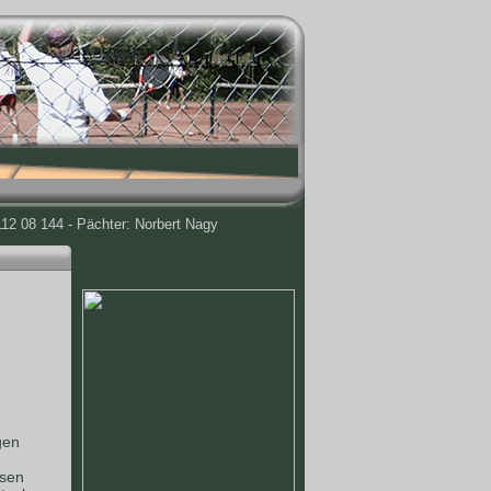
12 08 144 - Pächter: Norbert Nagy
gen
ssen