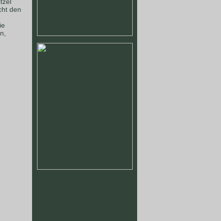
tzel
cht den
ie
n,