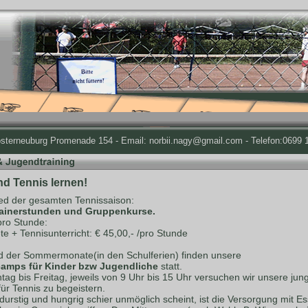
osterneuburg Promenade 154 - Email: norbii.nagy@gmail.com - Telefon:0699 1
nd Tennis lernen!
d der gesamten Tennissaison:
rainerstunden und Gruppenkurse.
pro Stunde:
te + Tennisunterricht: € 45,00,- /pro Stunde
 der Sommermonate(in den Schulferien) finden unsere
amps für Kinder bzw Jugendliche
statt.
ag bis Freitag, jeweils von 9 Uhr bis 15 Uhr versuchen wir unsere jun
für Tennis zu begeistern.
durstig und hungrig schier unmöglich scheint, ist die Versorgung mit E