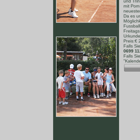
und Tri
mit Pomm
neuesten
Da es un
Möglich
Fussball
Freitag
Urkunden
Preis:€
Falls Si
0699 11
Falls Si
"Kalende