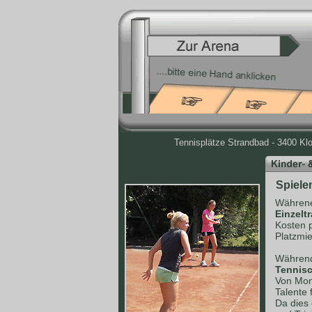
Tennisplätze Strandbad - 3400 Kl
Spiele
Währene
Einzelt
Kosten 
Platzmie
Während
Tennisc
Von Mont
Talente 
Da dies 