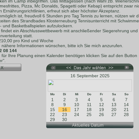
nken im Camp inbegriffen. Das Mittagessen (nach Wahl zB. Wienerschni
esfrittes, Pizza, Mc Donalds, Spagetti oder Kebap) entspricht zwar ni
 Ernährungsrichtlinien, erfreut sich aber höchster Akzeptanz.
möglich ist, freudvoll 6 Stunden pro Tag Tennis zu lernen, nützen wir d
keiten des Strandbades Klosterneuburg Tennisunterricht mit Schwimme
- und Basketballspielen aufzulockern.
s findet ein Abschlusswettbewerb mit anschließender Siegerehrung und
verteilung statt.
 210,00 pro Kind und Woche
e nähere Informationen wünschen, bitte ich Sie mich anzurufen.
2 08 144
e für Ihre Planung einen Kalender benötigen klicken Sie auf den Button
r".
16 September 2025
Mo
Di
Mi
Do
Fr
Sa
So
1
2
3
4
5
6
7
8
9
10
11
12
13
14
15
16
17
18
19
20
21
22
23
24
25
26
27
28
29
30