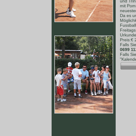
und Tri
mit Pomm
neuesten
Da es un
Möglich
Fussball
Freitag
Urkunden
Preis:€
Falls Si
0699 11
Falls Si
"Kalende