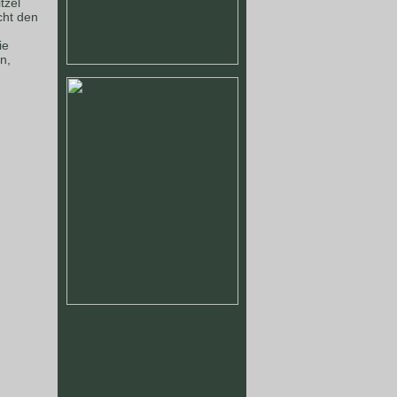
tzel
cht den
ie
n,