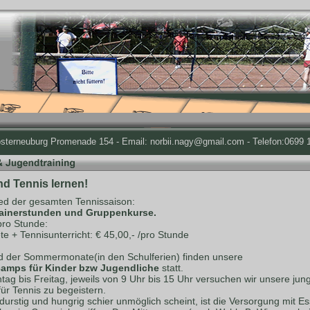
osterneuburg Promenade 154 - Email: norbii.nagy@gmail.com - Telefon:0699 1
nd Tennis lernen!
d der gesamten Tennissaison:
rainerstunden und Gruppenkurse.
pro Stunde:
te + Tennisunterricht: € 45,00,- /pro Stunde
 der Sommermonate(in den Schulferien) finden unsere
amps für Kinder bzw Jugendliche
statt.
ag bis Freitag, jeweils von 9 Uhr bis 15 Uhr versuchen wir unsere jun
für Tennis zu begeistern.
durstig und hungrig schier unmöglich scheint, ist die Versorgung mit E