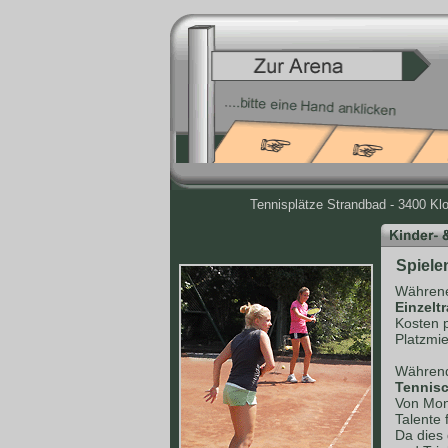
Tennisplätze Strandbad - 3400 Kl
Spiele
Währene
Einzelt
Kosten 
Platzmie
Während
Tennisc
Von Mont
Talente 
Da dies 