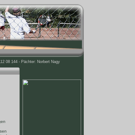
12 08 144 - Pächter: Norbert Nagy
gen
ssen