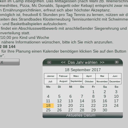
nken im Camp inbegriffen. Das Mittagessen (nach Wahl zB. Wienerschni
esfrittes, Pizza, Mc Donalds, Spagetti oder Kebap) entspricht zwar ni
 Ernährungsrichtlinien, erfreut sich aber höchster Akzeptanz.
möglich ist, freudvoll 6 Stunden pro Tag Tennis zu lernen, nützen wir d
keiten des Strandbades Klosterneuburg Tennisunterricht mit Schwimme
- und Basketballspielen aufzulockern.
s findet ein Abschlusswettbewerb mit anschließender Siegerehrung und
verteilung statt.
 210,00 pro Kind und Woche
e nähere Informationen wünschen, bitte ich Sie mich anzurufen.
2 08 144
e für Ihre Planung einen Kalender benötigen klicken Sie auf den Button
r".
18 September 2017
Mo
Di
Mi
Do
Fr
Sa
So
1
2
3
4
5
6
7
8
9
10
11
12
13
14
15
16
17
18
19
20
21
22
23
24
25
26
27
28
29
30