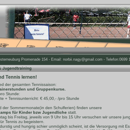
osterneuburg Promenade 154 - Email: norbii.nagy@gmail.com - Telefon:0699 1
nd Tennis lernen!
d der gesamten Tennissaison:
rainerstunden und Gruppenkurse.
pro Stunde:
te + Tennisunterricht: € 45,00,- /pro Stunde
 der Sommermonate(in den Schulferien) finden unsere
amps für Kinder bzw Jugendliche
statt.
ag bis Freitag, jeweils von 9 Uhr bis 15 Uhr versuchen wir unsere jun
für Tennis zu begeistern.
durstig und hungrig schier unmöglich scheint, ist die Versorgung mit E