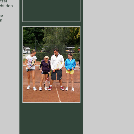
tzel
cht den
ie
n,