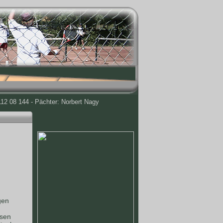
12 08 144 - Pächter: Norbert Nagy
gen
ssen