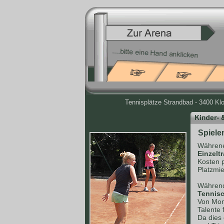
Tennisplätze Strandbad - 3400 Kl
Spiele
Währene
Einzelt
Kosten 
Platzmie
Während
Tennisc
Von Mont
Talente 
Da dies 