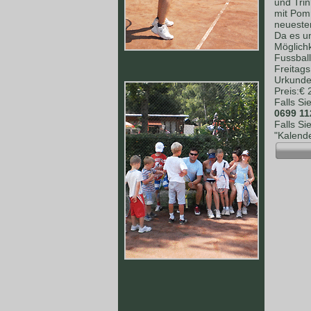
und Tri
mit Pomm
neuesten
Da es un
Möglich
Fussball
Freitag
Urkunden
Preis:€
Falls Si
0699 11
Falls Si
"Kalende