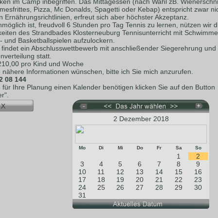
nken im Camp inbegriffen. Das Mittagessen (nach Wahl zB. Wienerschni
esfrittes, Pizza, Mc Donalds, Spagetti oder Kebap) entspricht zwar ni
 Ernährungsrichtlinien, erfreut sich aber höchster Akzeptanz.
möglich ist, freudvoll 6 Stunden pro Tag Tennis zu lernen, nützen wir d
keiten des Strandbades Klosterneuburg Tennisunterricht mit Schwimme
- und Basketballspielen aufzulockern.
s findet ein Abschlusswettbewerb mit anschließender Siegerehrung und
verteilung statt.
 210,00 pro Kind und Woche
e nähere Informationen wünschen, bitte ich Sie mich anzurufen.
2 08 144
e für Ihre Planung einen Kalender benötigen klicken Sie auf den Button
r".
2 Dezember 2018
Mo
Di
Mi
Do
Fr
Sa
So
1
2
3
4
5
6
7
8
9
10
11
12
13
14
15
16
17
18
19
20
21
22
23
24
25
26
27
28
29
30
31