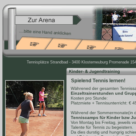
Tennisplätze Strandbad - 3400 Klosterneuburg Promenade 154 
Spielend Tennis lernen!
Währened der gesamten Tennissa
Einzeltrainerstunden und Grup
Kosten pro Stunde:
Platzmiete + Tennisunterricht: € 4
Während der Sommermonate(in de
Tenniscamps für Kinder bzw J
Von Montag bis Freitag, jeweils v
Talente für Tennis zu begeistern.
Da dies durstig und hungrig schie