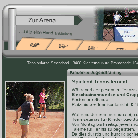
Tennisplätze Strandbad - 3400 Klosterneuburg Promenade 154 
Spielend Tennis lernen!
Währened der gesamten Tennissa
Einzeltrainerstunden und Grup
Kosten pro Stunde:
Platzmiete + Tennisunterricht: € 4
Während der Sommermonate(in de
Tenniscamps für Kinder bzw J
Von Montag bis Freitag, jeweils v
Talente für Tennis zu begeistern.
Da dies durstig und hungrig schie