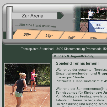
Tennisplätze Strandbad - 3400 Klosterneuburg Promenade 154 
Spielend Tennis lernen!
Währened der gesamten Tennissa
Einzeltrainerstunden und Grup
Kosten pro Stunde:
Platzmiete + Tennisunterricht: € 4
Während der Sommermonate(in de
Tenniscamps für Kinder bzw J
Von Montag bis Freitag, jeweils v
Talente für Tennis zu begeistern.
Da dies durstig und hungrig schie