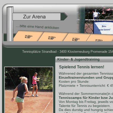
Tennisplätze Strandbad - 3400 Klosterneuburg Promenade 154 
Spielend Tennis lernen!
Währened der gesamten Tennissa
Einzeltrainerstunden und Grup
Kosten pro Stunde:
Platzmiete + Tennisunterricht: € 4
Während der Sommermonate(in de
Tenniscamps für Kinder bzw J
Von Montag bis Freitag, jeweils v
Talente für Tennis zu begeistern.
Da dies durstig und hungrig schie