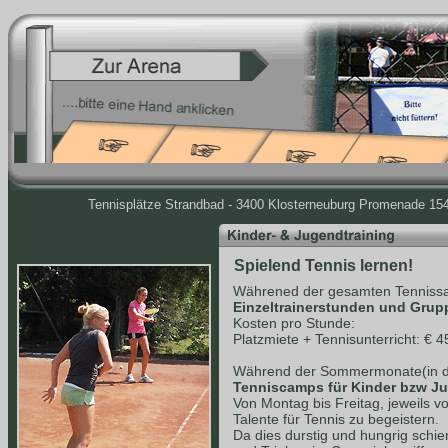
Tennisplätze Strandbad - 3400 Klosterneuburg Promenade 154 
Spielend Tennis lernen!
Währened der gesamten Tennissa
Einzeltrainerstunden und Grup
Kosten pro Stunde:
Platzmiete + Tennisunterricht: € 4
Während der Sommermonate(in de
Tenniscamps für Kinder bzw J
Von Montag bis Freitag, jeweils v
Talente für Tennis zu begeistern.
Da dies durstig und hungrig schie