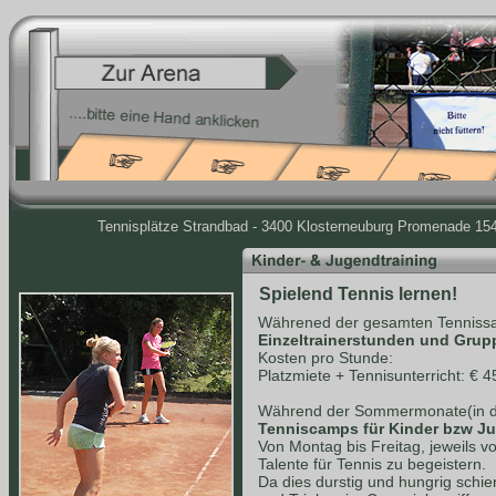
Tennisplätze Strandbad - 3400 Klosterneuburg Promenade 154 
Spielend Tennis lernen!
Währened der gesamten Tennissa
Einzeltrainerstunden und Grup
Kosten pro Stunde:
Platzmiete + Tennisunterricht: € 4
Während der Sommermonate(in de
Tenniscamps für Kinder bzw J
Von Montag bis Freitag, jeweils v
Talente für Tennis zu begeistern.
Da dies durstig und hungrig schie