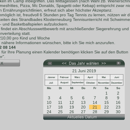
nken im Camp inbegriffen. Das Mittagessen (nach Wahl zB. Wienerschni
esfrittes, Pizza, Mc Donalds, Spagetti oder Kebap) entspricht zwar ni
 Ernährungsrichtlinien, erfreut sich aber höchster Akzeptanz.
möglich ist, freudvoll 6 Stunden pro Tag Tennis zu lernen, nützen wir d
keiten des Strandbades Klosterneuburg Tennisunterricht mit Schwimme
- und Basketballspielen aufzulockern.
s findet ein Abschlusswettbewerb mit anschließender Siegerehrung und
verteilung statt.
 210,00 pro Kind und Woche
e nähere Informationen wünschen, bitte ich Sie mich anzurufen.
2 08 144
e für Ihre Planung einen Kalender benötigen klicken Sie auf den Button
r".
21 Juni 2019
Mo
Di
Mi
Do
Fr
Sa
So
1
2
3
4
5
6
7
8
9
10
11
12
13
14
15
16
17
18
19
20
21
22
23
24
25
26
27
28
29
30