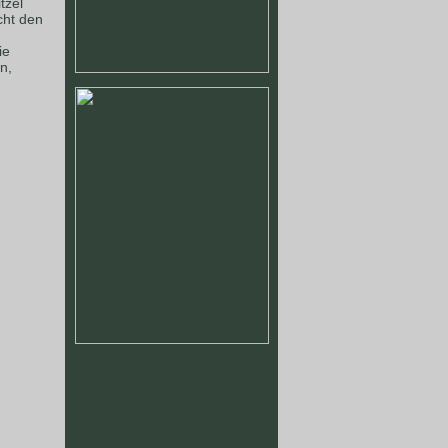
tzel
cht den
ie
n,