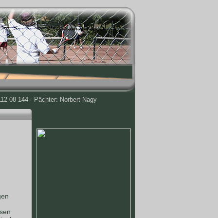
12 08 144 - Pächter: Norbert Nagy
gen
ssen