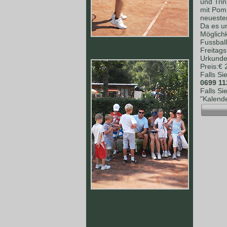
und Tri
mit Pomm
neuesten
Da es un
Möglich
Fussball
Freitag
Urkunden
Preis:€
Falls Si
0699 11
Falls Si
"Kalende