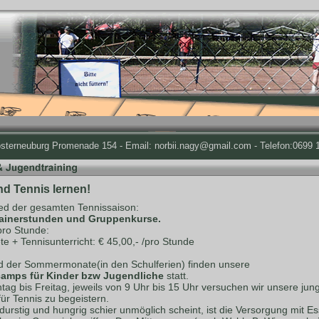
osterneuburg Promenade 154 - Email: norbii.nagy@gmail.com - Telefon:0699 1
nd Tennis lernen!
d der gesamten Tennissaison:
rainerstunden und Gruppenkurse.
pro Stunde:
te + Tennisunterricht: € 45,00,- /pro Stunde
 der Sommermonate(in den Schulferien) finden unsere
amps für Kinder bzw Jugendliche
statt.
ag bis Freitag, jeweils von 9 Uhr bis 15 Uhr versuchen wir unsere jun
für Tennis zu begeistern.
durstig und hungrig schier unmöglich scheint, ist die Versorgung mit E