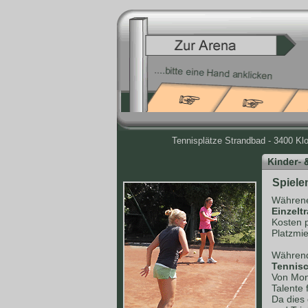
Tennisplätze Strandbad - 3400 Kl
Spiele
Währene
Einzelt
Kosten 
Platzmie
Während
Tennisc
Von Mont
Talente 
Da dies 