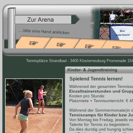
Tennisplätze Strandbad - 3400 Klosterneuburg Promenade 154 
Spielend Tennis lernen!
Währened der gesamten Tennissa
Einzeltrainerstunden und Grup
Kosten pro Stunde:
Platzmiete + Tennisunterricht: € 4
Während der Sommermonate(in de
Tenniscamps für Kinder bzw J
Von Montag bis Freitag, jeweils v
Talente für Tennis zu begeistern.
Da dies durstig und hungrig schie