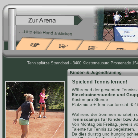
Tennisplätze Strandbad - 3400 Klosterneuburg Promenade 154 
Spielend Tennis lernen!
Währened der gesamten Tennissa
Einzeltrainerstunden und Grup
Kosten pro Stunde:
Platzmiete + Tennisunterricht: € 4
Während der Sommermonate(in de
Tenniscamps für Kinder bzw J
Von Montag bis Freitag, jeweils v
Talente für Tennis zu begeistern.
Da dies durstig und hungrig schie